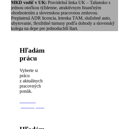
MKD vodič v UK:
Pravidelná linka UK – Taliansko s
jednou otočkou týždenne, atraktívnym finančným
ohodnotením a slovenskou pracovnou zmluvou.
Preplatená ADR licencia, letenka TAM, služobné auto,
ubytovanie, flexibilné turnusy podľa dohody a slovenský
kolega na depe pre jednoduchší štart.
Hľadám
prácu
Vyberte si
prácu
z aktuálnych
pracovných
ponúk.
Zobraziť
ponuku práce