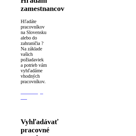
Hľadám
zamestnancov
Hľadáte
pracovníkov
na Slovensku
alebo do
zahraničia ?
Na základe
vašich
požiadaviek
a potrieb vám
vyhľadáme
vhodných
pracovníkov.
Kontaktujte
nás
Vyhľadávať
pracovné