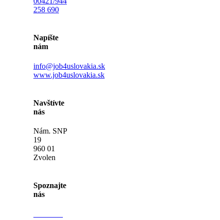
00421/944
258 690
Napíšte
nám
info@job4uslovakia.sk
www.job4uslovakia.sk
Navštívte
nás
Nám. SNP
19
960 01
Zvolen
Spoznajte
nás
Navštívte