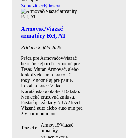
Zobraziť celý inzerát
Armovač/Viazač
armatúry Ref, AT
Pridané 8. júla 2026
Práca pre Armovačov/viazač
betonárskej oceľe, vhodné pre
Tesár, Murár, Armovač, alebo
ktokoľvek s min praxou 2+
roky. Vhodné aj pre partie.
Lokalita práce Villach
Korutánsko a okolie / Raksko.
Nemecká pracovná zmluva.
Postačujú základy NJ A2 level.
Vlastné auto alebo auto min pre
2 v partii potrebne.
Armovač/Viazač
Pozícia:
armatúry
Villach okolie -