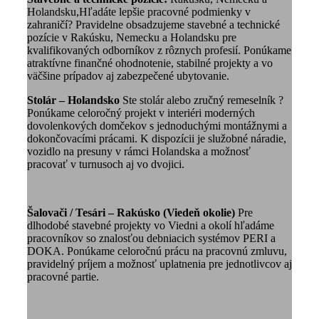
Holandsku,Hľadáte lepšie pracovné podmienky v
zahraničí? Pravidelne obsadzujeme stavebné a technické
pozície v Rakúsku, Nemecku a Holandsku pre
kvalifikovaných odborníkov z rôznych profesií. Ponúkame
atraktívne finančné ohodnotenie, stabilné projekty a vo
väčšine prípadov aj zabezpečené ubytovanie.
Stolár – Holandsko
Ste stolár alebo zručný remeselník ?
Ponúkame celoročný projekt v interiéri moderných
dovolenkových domčekov s jednoduchými montážnymi a
dokončovacími prácami. K dispozícii je služobné náradie,
vozidlo na presuny v rámci Holandska a možnosť
pracovať v turnusoch aj vo dvojici.
Šalovači / Tesári – Rakúsko (Viedeň okolie)
Pre
dlhodobé stavebné projekty vo Viedni a okolí hľadáme
pracovníkov so znalosťou debniacich systémov PERI a
DOKA. Ponúkame celoročnú prácu na pracovnú zmluvu,
pravidelný príjem a možnosť uplatnenia pre jednotlivcov aj
pracovné partie.