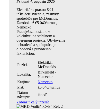
Pridané 4. augusta 2026
Elektrikár s praxou &21,
inštalacie svietidla, zasuvky
spotrebiče pre McDonalds.
Zarobok až €5 040/turnus,
Nemecko.
Pracuješ samostatne v
kolektíve, na stabilnom a
overenom projekte. Ubytovanie
nehradené a spolupráca je
dlhodobá s pravidelnou
fakturáciou.
Elektrikár
Pozícia:
McDonalds
Birkenfeld -
Lokalita:
Nemecko
Krajina:
Nemecko
Plat:
€5 040/ turnus
Dátum
ihneď
nástupu:
Zobraziť celý inzerát