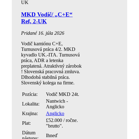
MKD Vodič/ „C+E“
Ref, 2-UK
Pridané 16. júla 2026
Vodič kamiónu C+E,
Turnusová práca 4/2. MKD
kyvadlo UK.-ITA. Turnusová
práca, ADR a letenka
preplatená. Atraktívný zárobok
! Slovenská pracovná zmluva.
Dlhodobá stabilná práca.
Slovenský kolega na firme.
Pozícia:
Vodič MKD 24t.
Nantwich -
Lokalita:
Anglicko
Krajina:
Anglicko
£52.000 / ročne.
Plat:
"brutto".
Dátum
Ihneď
nástupu: