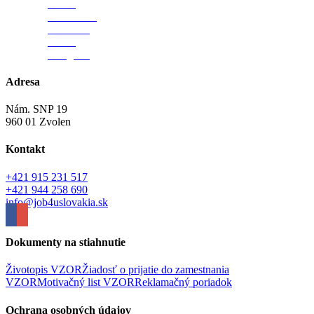
nás na
Facebooku
Navštívte
nás na
Google +
Adresa
Nám. SNP 19
960 01 Zvolen
Kontakt
+421 915 231 517
+421 944 258 690
info@job4uslovakia.sk
Dokumenty na stiahnutie
Životopis VZOR
Žiadosť o prijatie do zamestnania
VZOR
Motivačný list VZOR
Reklamačný poriadok
Ochrana osobných údajov