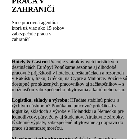
PRÁCA V
ZAHRANIČÍ
Sme pracovná agentúra
ktorá už viac ako 15 rokov
zabezpečuje prácu v
zahraničí
Ponuka práce
Hotely & Gastro:
Pracujte v atraktívnych turistických
destináciách Európy! Ponúkame sezónne aj dlhodobé
pracovné príležitosti v hoteloch, reštauráciách a rezortoch
v Rakúsku, Írsku, Grécku, na Cypre a Mallorce. Pozície sú
dostupné pre skúsených pracovníkov aj začiatočníkov – s
možnosťou zabezpečeného ubytovania a kariérneho rastu.
Logistika, sklady a výroba:
Hľadáte stabilnú prácu s
rýchlym nástupom? Ponúkame pracovné príležitosti v
logistike, skladoch a výrobe v Holandsku a Nemecku pre
jednotlivcov, páry, ženy aj študentov. Atraktívne zárobky,
týždenné výplaty, zabezpečené ubytovanie aj doprava do
práce sú samozrejmosťou.
Stavebné a technické pozície:
Rakúsku, Nemecku a