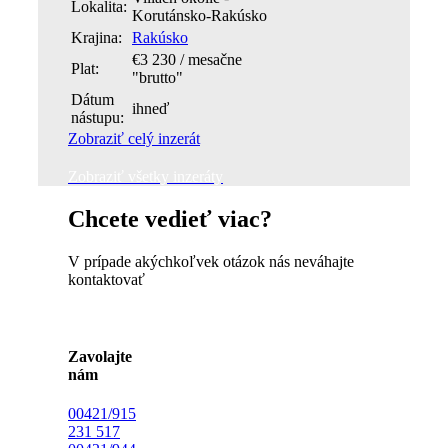
Lokalita:
Korutánsko-Rakúsko
Krajina:
Rakúsko
€3 230 / mesačne
Plat:
"brutto"
Dátum
ihneď
nástupu:
Zobraziť celý inzerát
Zobraziť všetky inzeráty
Chcete vedieť viac?
V prípade akýchkoľvek otázok nás neváhajte
kontaktovať
Zavolajte
nám
00421/915
231 517