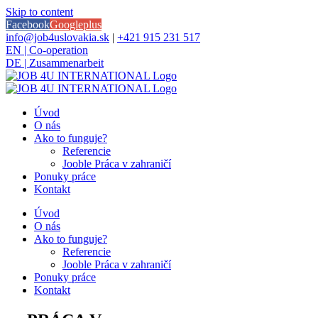
Skip to content
Facebook
Googleplus
info@job4uslovakia.sk
|
+421 915 231 517
EN | Co-operation
DE | Zusammenarbeit
Úvod
O nás
Ako to funguje?
Referencie
Jooble Práca v zahraničí
Ponuky práce
Kontakt
Úvod
O nás
Ako to funguje?
Referencie
Jooble Práca v zahraničí
Ponuky práce
Kontakt