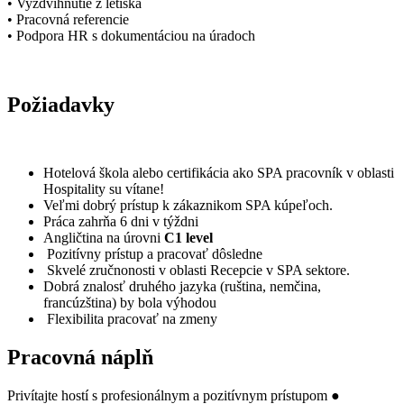
• Vyzdvihnutie z letiska
• Pracovná referencie
• Podpora HR s dokumentáciou na úradoch
Požiadavky
Hotelová škola alebo certifikácia ako SPA pracovník v oblasti
Hospitality su vítane!
Veľmi dobrý prístup k zákaznikom SPA kúpeľoch.
Práca zahrňa 6 dni v týždni
Angličtina na úrovni
C1 level
Pozitívny prístup a pracovať dôsledne
Skvelé zručnonosti v oblasti Recepcie v SPA sektore.
Dobrá znalosť druhého jazyka (ruština, nemčina,
francúzština) by bola výhodou
Flexibilita pracovať na zmeny
Pracovná náplň
Privítajte hostí s profesionálnym a pozitívnym prístupom ●