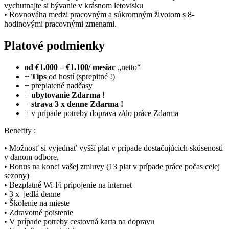
vychutnajte si bývanie v krásnom letovisku
• Rovnováha medzi pracovným a súkromným životom s 8-
hodinovými pracovnými zmenami.
Platové podmienky
od €1.000 – €1.100/ mesiac
„netto“
+
Tips
od hostí (sprepitné !)
+ preplatené nadčasy
+
ubytovanie Zdarma
!
+
strava 3 x denne Zdarma !
+ v prípade potreby doprava z/do práce Zdarma
Benefity :
• Možnosť si vyjednať vyšší plat v prípade dostačujúcich skúsenosti
v danom odbore.
• Bonus na konci vašej zmluvy (13 plat v prípade práce počas celej
sezony)
• Bezplatné Wi-Fi pripojenie na internet
• 3 x jedlá denne
• Školenie na mieste
• Zdravotné poistenie
• V prípade potreby cestovná karta na dopravu