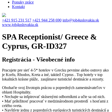
Ponuky práce
Kontakt
+421 915 231 517
+421 944 258 690
info@job4uslovakia.sk
www.job4uslovakia.sk
SPA Receptionist/ Greece &
Cyprus, GR-ID327
Registrácia - Všeobecné info
Pracujete pre sieť 4-5* hotelov v Grecku pevnine alebo ostrovy ako
je Korfu, Rhodos, Kreta a iné, taktiež Cyprus . Top hotely v top
lokalitách krásne pláže, zaujímave turistické destinácie a rezorty.
Obohaťte svoj životopis prácou u popredných zamestnávateľov v
oblasti Hospitality.
• Nechajte sa inšpirovať skúsenými odborníkmi a učte sa od nich.
• Mať príležitosť pracovať v medzinárodnom prostredí s hosťami z
celého sveta.
• Navštívte jednu z popredných európskych turistických destinácií a