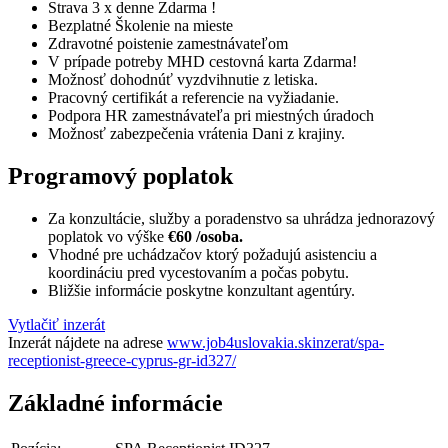
Strava 3 x denne Zdarma !
Bezplatné Školenie na mieste
Zdravotné poistenie zamestnávateľom
V prípade potreby MHD cestovná karta Zdarma!
Možnosť dohodnúť vyzdvihnutie z letiska.
Pracovný certifikát a referencie na vyžiadanie.
Podpora HR zamestnávateľa pri miestných úradoch
Možnosť zabezpečenia vrátenia Dani z krajiny.
Programový poplatok
Za konzultácie, služby a poradenstvo sa uhrádza jednorazový
poplatok vo výške
€60 /osoba.
Vhodné pre uchádzačov ktorý požadujú asistenciu a
koordináciu pred vycestovaním a počas pobytu.
Bližšie informácie poskytne konzultant agentúry.
Vytlačiť inzerát
Inzerát nájdete na adrese
www.job4uslovakia.skinzerat/spa-
receptionist-greece-cyprus-gr-id327/
Základné informácie