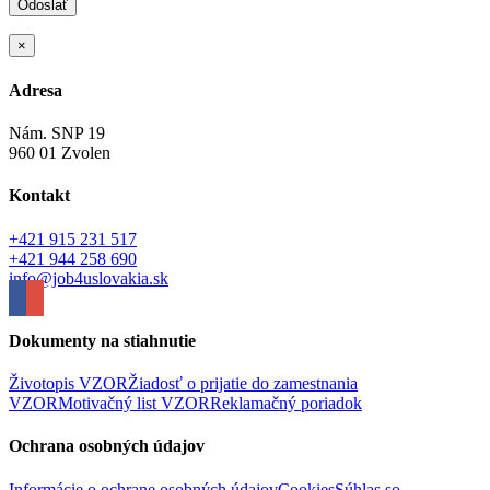
×
Adresa
Nám. SNP 19
960 01 Zvolen
Kontakt
+421 915 231 517
+421 944 258 690
info@job4uslovakia.sk
Dokumenty na stiahnutie
Životopis VZOR
Žiadosť o prijatie do zamestnania
VZOR
Motivačný list VZOR
Reklamačný poriadok
Ochrana osobných údajov
Informácie o ochrane osobných údajov
Cookies
Súhlas so