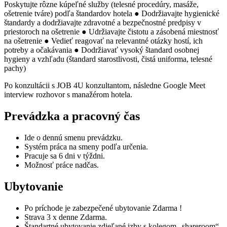
Poskytujte rôzne kúpeľné služby (telesné procedúry, masáže,
ošetrenie tváre) podľa štandardov hotela ● Dodržiavajte hygienické
štandardy a dodržiavajte zdravotné a bezpečnostné predpisy v
priestoroch na ošetrenie ● Udržiavajte čistotu a zásobená miestnosť
na ošetrenie ● Vedieť reagovať na relevantné otázky hostí, ich
potreby a očakávania ● Dodržiavať vysoký štandard osobnej
hygieny a vzhľadu (štandard starostlivosti, čistá uniforma, telesné
pachy)
Po konzultácii s JOB 4U konzultantom, následne Google Meet
interview rozhovor s manažérom hotela.
Prevádzka a pracovný čas
Ide o dennú smenu prevádzku.
Systém práca na smeny podľa určenia.
Pracuje sa 6 dni v týždni.
Možnosť práce nadčas.
Ubytovanie
Po príchode je zabezpečené ubytovanie Zdarma !
Strava 3 x denne Zdarma.
Štandartné ubytovanie zdieľané izby s kolegom „shareroom“