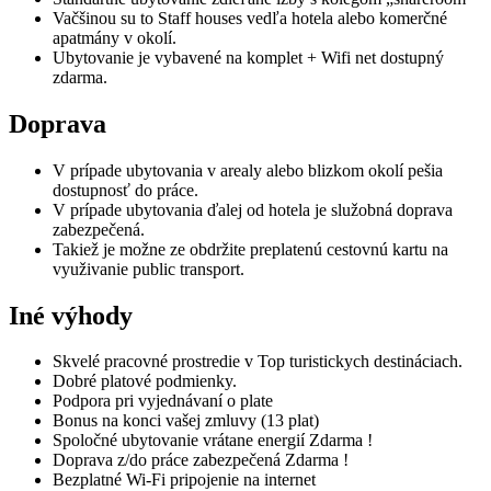
Vačšinou su to Staff houses vedľa hotela alebo komerčné
apatmány v okolí.
Ubytovanie je vybavené na komplet + Wifi net dostupný
zdarma.
Doprava
V prípade ubytovania v arealy alebo blizkom okolí pešia
dostupnosť do práce.
V prípade ubytovania ďalej od hotela je služobná doprava
zabezpečená.
Takiež je možne ze obdržite preplatenú cestovnú kartu na
využivanie public transport.
Iné výhody
Skvelé pracovné prostredie v Top turistickych destináciach.
Dobré platové podmienky.
Podpora pri vyjednávaní o plate
Bonus na konci vašej zmluvy (13 plat)
Spoločné ubytovanie vrátane energií Zdarma !
Doprava z/do práce zabezpečená Zdarma !
Bezplatné Wi-Fi pripojenie na internet