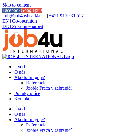
Skip to content
Facebook
Googleplus
info@job4uslovakia.sk
|
+421 915 231 517
EN | Co-operation
DE | Zusammenarbeit
Úvod
O nás
Ako to funguje?
Referencie
Jooble Práca v zahraničí
Ponuky práce
Kontakt
Úvod
O nás
Ako to funguje?
Referencie
Jooble Práca v zahraničí