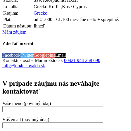
Pozícia:
SPA Receptionist ID327
Lokalita:
Grecko Korfu ,Kos / Cyprus.
Krajina:
Grecko
Plat:
od €1.000 - €1.100 mesačne netto + sprepitné.
Dátum nástupu:
Ihneď
Mám záujem
Zdieľať inzerát
Facebook
Twitter
Googleplus
Email
Kontaktná osoba
Martin Eštočák
00421 944 258 690
info@job4uslovakia.sk
V prípade záujmu nás neváhajte
kontaktovať
Vaše meno (povinný údaj)
Váš email (povinný údaj)